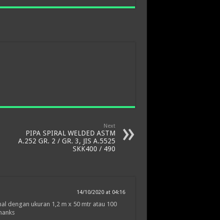
Next
PIPA SPIRAL WELDED ASTM
A.252 GR. 2 / GR. 3, JIS A.5525
SKK400 / 490
14/10/2020 at 04:16
l dengan ukuran 1,2 m x 50 mtr atau 100
Thanks