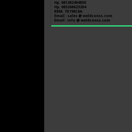
Hp. 081382494850
Hp. 085268623284
BBM. 7D798C6A
Email : sales @ weldconss.com
Email : info @ weldconss.com