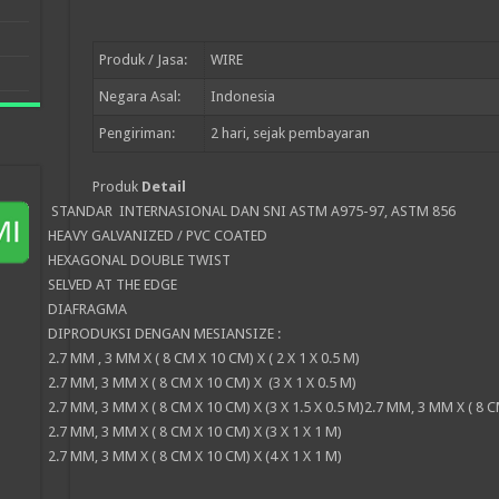
Produk / Jasa:
WIRE
Negara Asal:
Indonesia
Pengiriman:
2
hari, sejak pembayaran
Produk
Detail
STANDAR INTERNASIONAL DAN SNI ASTM A975-97, ASTM 856
HEAVY GALVANIZED / PVC COATED
HEXAGONAL DOUBLE TWIST
SELVED AT THE EDGE
DIAFRAGMA
DIPRODUKSI DENGAN MESIANSIZE :
2.7 MM , 3 MM X ( 8 CM X 10 CM) X ( 2 X 1 X 0.5 M)
2.7 MM, 3 MM X ( 8 CM X 10 CM) X (3 X 1 X 0.5 M)
2.7 MM, 3 MM X ( 8 CM X 10 CM) X (3 X 1.5 X 0.5 M)2.7 MM, 3 MM X ( 8 CM
2.7 MM, 3 MM X ( 8 CM X 10 CM) X (3 X 1 X 1 M)
2.7 MM, 3 MM X ( 8 CM X 10 CM) X (4 X 1 X 1 M)