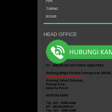
PIPA
TUBING
BOILER
HEAD OFFICE
PT . WELDCON SOITINDO SEJAHTERA
Gedung Mega Glodok kemayoran (MGK),
1st Floor Blok D2 No. 6,
Gunung Sahari Selatan,
Kemayoran,
Jakarta Pusat
KONTAK KAMI
Tlp. 021 - 6586 6448
HP : 085262590127
Fax. 021 - 6586 6448