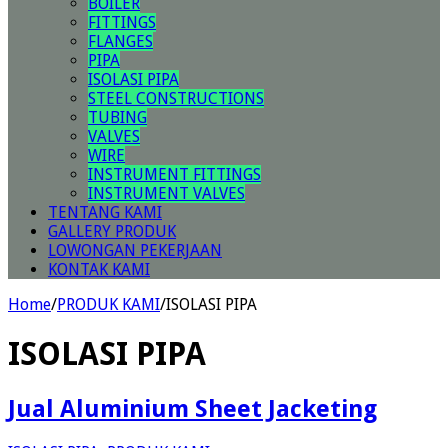
BOILER
FITTINGS
FLANGES
PIPA
ISOLASI PIPA
STEEL CONSTRUCTIONS
TUBING
VALVES
WIRE
INSTRUMENT FITTINGS
INSTRUMENT VALVES
TENTANG KAMI
GALLERY PRODUK
LOWONGAN PEKERJAAN
KONTAK KAMI
Home
/
PRODUK KAMI
/
ISOLASI PIPA
ISOLASI PIPA
Jual Aluminium Sheet Jacketing