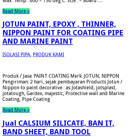
Max. Temp : 600 – 750 deg C. Size : – Board …
Read More »
JOTUN PAINT, EPOXY , THINNER,
NIPPON PAINT FOR COATING PIPE
AND MARINE PAINT
ISOLASI PIPA
,
PRODUK KAMI
Produk / Jasa: PAINT COATING Merk: JOTUN, NIPPON
Pengiriman: 2 hari, sejak pembayaran Products Jotun /
Nippon to paint decorative : as Jotashield, jotsplast,
jotatough, Gardex, majestic, Protective wall and Marine
Coating, Pipe Coating
Read More »
Jual CALSIUM SILICATE, BAN IT,
BAND SHEET, BAND TOOL