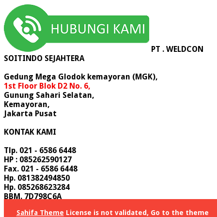
PT . WELDCON
SOITINDO SEJAHTERA
Gedung Mega Glodok kemayoran (MGK),
1st Floor Blok D2 No. 6,
Gunung Sahari Selatan,
Kemayoran,
Jakarta Pusat
KONTAK KAMI
Tlp. 021 - 6586 6448
HP : 085262590127
Fax. 021 - 6586 6448
Hp. 081382494850
Hp. 085268623284
BBM. 7D798C6A
Email : sales @ weldconss.com
Sahifa Theme
License is not validated, Go to the theme
Email : info @ weldconss.com