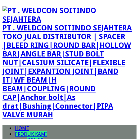
PT . WELDCON SOITINDO SEJAHTERA
TOKO JUAL DISTRIBUTOR | SPACER
|BLEED RING|ROUND BAR|HOLLOW
BAR|ANGLE BAR|STUD BOLT
NUT|CALSIUM SILICATE|FLEXIBLE
JOINT|EXPANTION JOINT|BAND
IT|WF BEAM|H
BEAM|COUPLING|ROUND
CAP|Anchor bolt|As
drat|Bushing|Connector|PIPA
VALVE MURAH
HOME
PRODUK KAMI