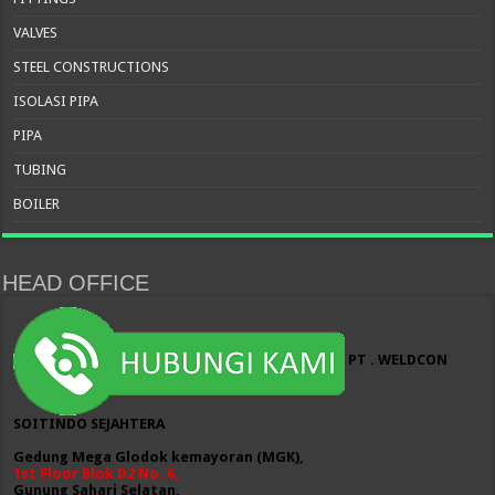
VALVES
STEEL CONSTRUCTIONS
ISOLASI PIPA
PIPA
TUBING
BOILER
HEAD OFFICE
PT . WELDCON
SOITINDO SEJAHTERA
Gedung Mega Glodok kemayoran (MGK),
1st Floor Blok D2 No. 6,
Gunung Sahari Selatan,