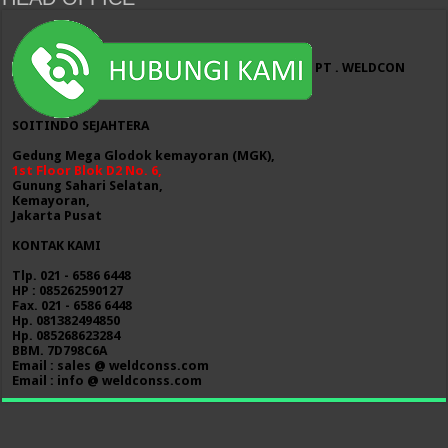
PT . WELDCON
SOITINDO SEJAHTERA
Gedung Mega Glodok kemayoran (MGK),
1st Floor Blok D2 No. 6,
Gunung Sahari Selatan,
Kemayoran,
Jakarta Pusat
KONTAK KAMI
Tlp. 021 - 6586 6448
HP : 085262590127
Fax. 021 - 6586 6448
Hp. 081382494850
Hp. 085268623284
BBM. 7D798C6A
Email : sales @ weldconss.com
Email : info @ weldconss.com