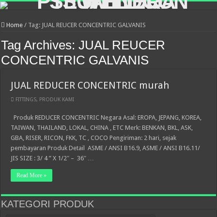
Home
/
Tag:
JUAL REUCER CONCENTRIC GALVANIS
Tag Archives:
JUAL REUCER
CONCENTRIC GALVANIS
JUAL REDUCER CONCENTRIC murah
FITTINGS
,
PRODUK KAMI
Produk REDUCER CONCENTRIC Negara Asal: EROPA, JEPANG, KOREA,
TAIWAN, THAILAND, LOKAL, CHINA , ETC Merk: BENKAN, BKL, ASK,
GBA, RISER, RICON, FKK, TC , COCO Pengiriman: 2 hari, sejak
pembayaran Produk Detail ASME / ANSI B16.9, ASME / ANSI B16.11/
JIS SIZE : 3/ 4 ” X 1/2″ – 36″ …
Read More »
KATEGORI PRODUK