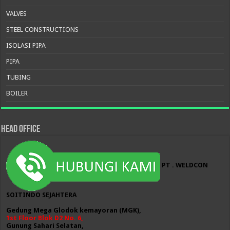
VALVES
STEEL CONSTRUCTIONS
ISOLASI PIPA
PIPA
TUBING
BOILER
HEAD OFFICE
PT . WELDCON
SOITINDO SEJAHTERA
Gedung Mega Glodok kemayoran (MGK),
1st Floor Blok D2 No. 6,
Gunung Sahari Selatan,