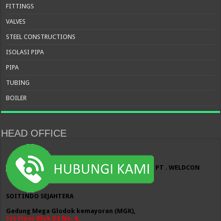
FITTINGS
VALVES
STEEL CONSTRUCTIONS
ISOLASI PIPA
PIPA
TUBING
BOILER
HEAD OFFICE
PT . WELDCON
SOITINDO SEJAHTERA
Gedung Mega Glodok kemayoran (MGK),
1st Floor Blok D2 No. 6,