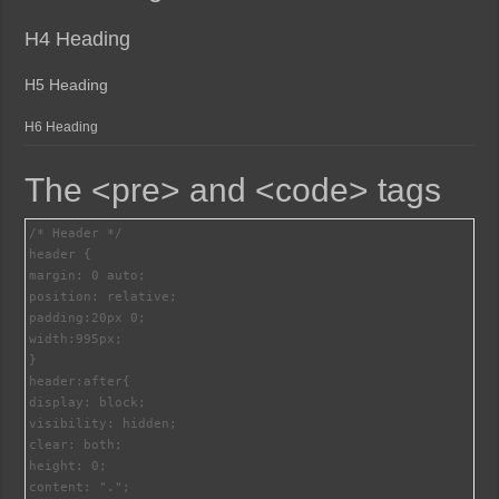
H4 Heading
H5 Heading
H6 Heading
The <pre> and <code> tags
/* Header */

header {

margin: 0 auto;

position: relative;

padding:20px 0;

width:995px;

}

header:after{

display: block;

visibility: hidden;

clear: both;

height: 0;

content: ".";
