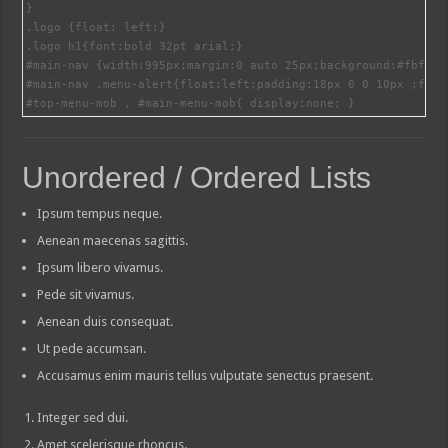
}

.logo {float: left;}

.logo h1{font:bold 32pt arial;}

#main-nav {width:995px;margin:0 auto 25px;background:#fbfbfb
#main-nav .menu-alert{float:left;padding:18px 0 0 10px ;font-
#top-menu-mob , #main-menu-mob{ display:none; }
Unordered / Ordered Lists
Ipsum tempus neque.
Aenean maecenas sagittis.
Ipsum libero vivamus.
Pede sit vivamus.
Aenean duis consequat.
Ut pede accumsan.
Accusamus enim mauris tellus vulputate senectus praesent.
Integer sed dui.
Amet scelerisque rhoncus.