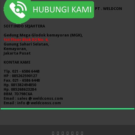
PT . WELDCON
SOITINDO SEJAHTERA
Gedung Mega Glodok kemayoran (MGK),
1st Floor Blok D2 No. 6,
Gunung Sahari Selatan,
Kemayoran,
Jakarta Pusat
KONTAK KAMI
Tlp. 021 - 6586 6448
HP : 085262590127
Fax. 021 - 6586 6448
Hp. 081382494850
Hp. 085268623284
BBM. 7D798C6A
Email : sales @ weldconss.com
Email : info @ weldconss.com