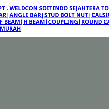
PT . WELDCON SOITINDO SEJAHTERA TO
R|ANGLE BAR|STUD BOLT NUT|CALSIU
F BEAM|H BEAM|COUPLING|ROUND CA
E MURAH