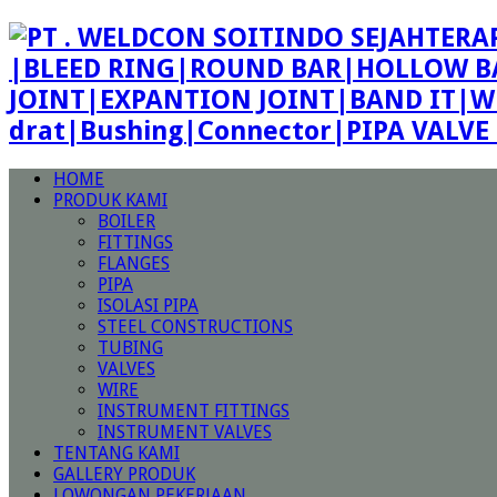
|BLEED RING|ROUND BAR|HOLLOW BA
JOINT|EXPANTION JOINT|BAND IT|W
drat|Bushing|Connector|PIPA VALV
HOME
PRODUK KAMI
BOILER
FITTINGS
FLANGES
PIPA
ISOLASI PIPA
STEEL CONSTRUCTIONS
TUBING
VALVES
WIRE
INSTRUMENT FITTINGS
INSTRUMENT VALVES
TENTANG KAMI
GALLERY PRODUK
LOWONGAN PEKERJAAN