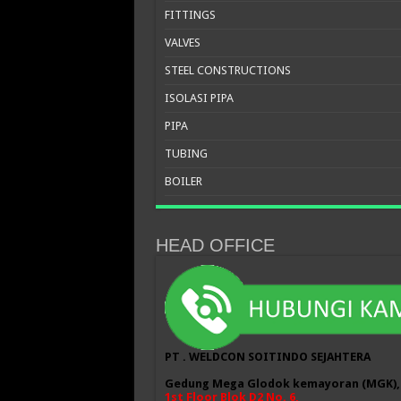
FITTINGS
VALVES
STEEL CONSTRUCTIONS
ISOLASI PIPA
PIPA
TUBING
BOILER
HEAD OFFICE
PT . WELDCON SOITINDO SEJAHTERA
Gedung Mega Glodok kemayoran (MGK),
1st Floor Blok D2 No. 6,